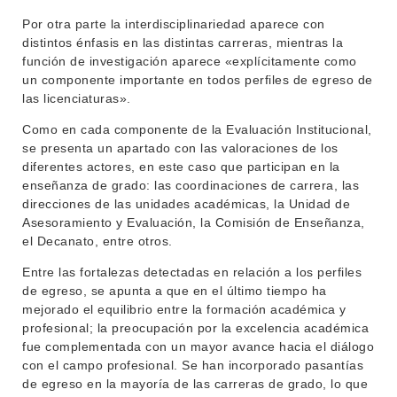
EXTENSIÓN
EDUCACIÓN PERMANENTE
Por otra parte la interdisciplinariedad aparece con
distintos énfasis en las distintas carreras, mientras la
MOVILIDAD ACADÉMICA
SERVICIOS
función de investigación aparece «explícitamente como
un componente importante en todos perfiles de egreso de
BIBLIOTECA
LLAMADOS
las licenciaturas».
NOTICIAS
Como en cada componente de la Evaluación Institucional,
se presenta un apartado con las valoraciones de los
CONTACTO
diferentes actores, en este caso que participan en la
enseñanza de grado: las coordinaciones de carrera, las
direcciones de las unidades académicas, la Unidad de
Asesoramiento y Evaluación, la Comisión de Enseñanza,
el Decanato, entre otros.
Entre las fortalezas detectadas en relación a los perfiles
de egreso, se apunta a que en el último tiempo ha
mejorado el equilibrio entre la formación académica y
profesional; la preocupación por la excelencia académica
fue complementada con un mayor avance hacia el diálogo
con el campo profesional. Se han incorporado pasantías
de egreso en la mayoría de las carreras de grado, lo que