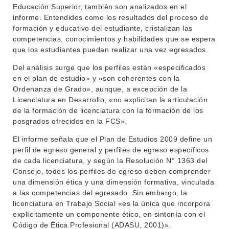
Educación Superior, también son analizados en el
informe. Entendidos como los resultados del proceso de
formación y educativo del estudiante, cristalizan las
competencias, conocimientos y habilidades que se espera
que los estudiantes puedan realizar una vez egresados.
Del análisis surge que los perfiles están «especificados
en el plan de estudio» y «son coherentes con la
Ordenanza de Grado», aunque, a excepción de la
Licenciatura en Desarrollo, «no explicitan la articulación
de la formación de licenciatura con la formación de los
posgrados ofrecidos en la FCS».
El informe señala que el Plan de Estudios 2009 define un
INSTITUCIONAL
perfil de egreso general y perfiles de egreso específicos
de cada licenciatura, y según la Resolución N° 1363 del
BEDELÍA
DEPARTAMENTOS
Consejo, todos los perfiles de egreso deben comprender
EVA FCS
una dimensión ética y una dimensión formativa, vinculada
a las competencias del egresado. Sin embargo, la
ENSEÑANZA
OFERTA DE GRADO
licenciatura en Trabajo Social «es la única que incorpora
explícitamente un componente ético, en sintonía con el
INVESTIGACIÓN
POSGRADOS
Código de Ética Profesional (ADASU, 2001)».