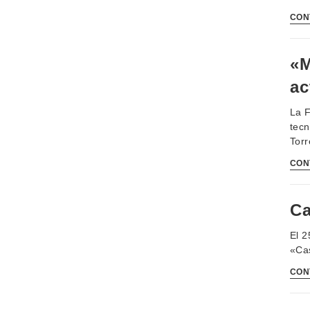
CON
«M
ac
La F
tecn
Torr
CON
Ca
El 2
«Cas
CON