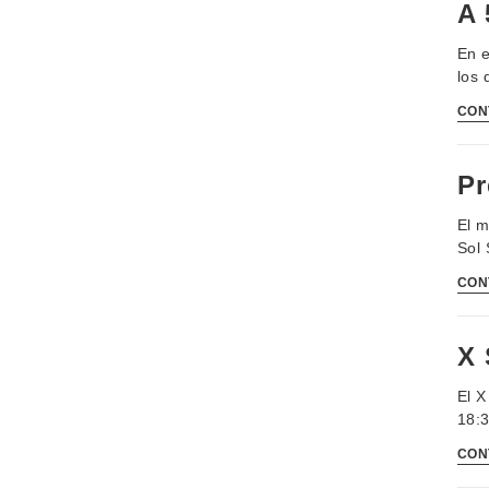
A 
En e
los 
CON
Pr
El m
Sol 
CON
X 
El X
18:3
CON