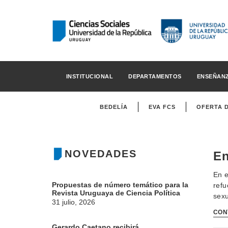
INSTITUCIONAL
DEPARTAMENTOS
ENSEÑAN
BEDELÍA
EVA FCS
OFERTA 
NOVEDADES
En
En e
Propuestas de número temático para la
refu
Revista Uruguaya de Ciencia Política
sexu
31 julio, 2026
CON
Gerardo Caetano recibirá