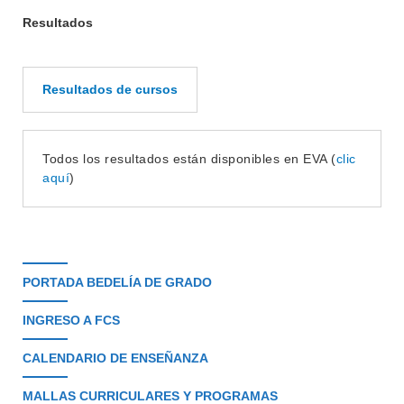
BEDELÍA
DEPARTAMENTOS
Resultados
EVA FCS
ENSEÑANZA
OFERTA DE GRADO
Resultados de cursos
INVESTIGACIÓN
POSGRADOS
EXTENSIÓN
EDUCACIÓN PERMANENTE
Todos los resultados están disponibles en EVA (
clic
MOVILIDAD ACADÉMICA
SERVICIOS
aquí
)
BIBLIOTECA
LLAMADOS
NOTICIAS
PORTADA BEDELÍA DE GRADO
CONTACTO
INGRESO A FCS
CALENDARIO DE ENSEÑANZA
MALLAS CURRICULARES Y PROGRAMAS