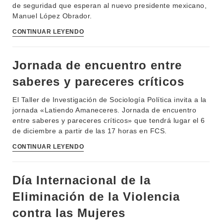
de seguridad que esperan al nuevo presidente mexicano,
Manuel López Obrador.
CONTINUAR LEYENDO
Jornada de encuentro entre
saberes y pareceres críticos
El Taller de Investigación de Sociología Política invita a la
jornada «Latiendo Amaneceres. Jornada de encuentro
entre saberes y pareceres críticos» que tendrá lugar el 6
de diciembre a partir de las 17 horas en FCS.
INSTITUCIONAL
BEDELÍA
CONTINUAR LEYENDO
DEPARTAMENTOS
EVA FCS
ENSEÑANZA
Día Internacional de la
OFERTA DE GRADO
Eliminación de la Violencia
INVESTIGACIÓN
POSGRADOS
contra las Mujeres
EXTENSIÓN
EDUCACIÓN PERMANENTE