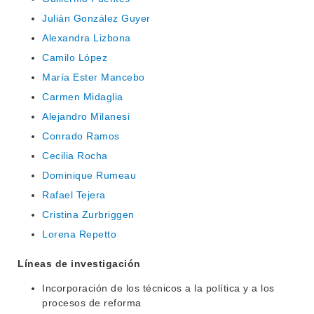
Julián González Guyer
Alexandra Lizbona
INSTITUCIONAL
Camilo López
BEDELÍA
DEPARTAMENTOS
María Ester Mancebo
EVA FCS
Carmen Midaglia
ENSEÑANZA
OFERTA DE GRADO
Alejandro Milanesi
INVESTIGACIÓN
Conrado Ramos
POSGRADOS
Cecilia Rocha
EXTENSIÓN
EDUCACIÓN PERMANENTE
Dominique Rumeau
MOVILIDAD ACADÉMICA
SERVICIOS
Rafael Tejera
Cristina Zurbriggen
BIBLIOTECA
LLAMADOS
Lorena Repetto
NOTICIAS
Líneas de investigación
CONTACTO
Incorporación de los técnicos a la política y a los
procesos de reforma