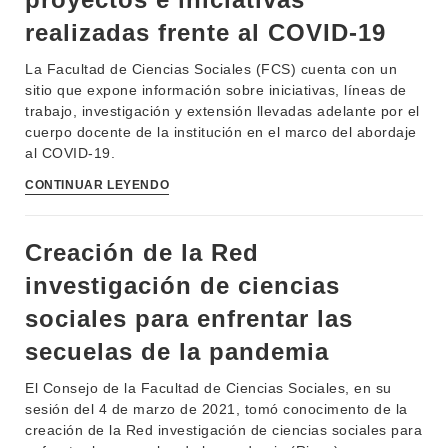
realizadas frente al COVID-19
La Facultad de Ciencias Sociales (FCS) cuenta con un
sitio que expone información sobre iniciativas, líneas de
trabajo, investigación y extensión llevadas adelante por el
cuerpo docente de la institución en el marco del abordaje
al COVID-19.
CONTINUAR LEYENDO
Creación de la Red
INSTITUCIONAL
BEDELÍA
investigación de ciencias
DEPARTAMENTOS
sociales para enfrentar las
EVA FCS
ENSEÑANZA
secuelas de la pandemia
OFERTA DE GRADO
INVESTIGACIÓN
El Consejo de la Facultad de Ciencias Sociales, en su
POSGRADOS
sesión del 4 de marzo de 2021, tomó conocimento de la
EXTENSIÓN
EDUCACIÓN PERMANENTE
creación de la Red investigación de ciencias sociales para