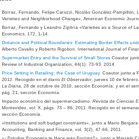
Borraz, Fernando, Felipe Carozzi, Nicolás González-Pampillón, Le
Varieties and Neighborhood Change», American Economic Journa
Borraz, Fernando y Leandro Zipitría «Varieties as a Source of La
Economics, 172, 1-14.
Distance and Political Boundaries: Estimating Border Effects unde
Alberto Cavallo y Roberto Rigobon. International Journal of Fin
Supermarket Entry and the Survival of Small Stores
Coautor junt
Review of Industrial Organization, 44(1): 73-93. 2014.
Price Setting in Retailing: the Case of Uruguay
. Coautor junto a
2012. Recogido en el diario
El Observador
, jueves 10 de febrer
La Diaria
, 28 de octubre de 2010, sección Economía; y en el s
pág. 21, sección Economía.
Impacto económico del supermercadismo.
Revista de Ciencias 
Montevideo, vol. X, págs. 73 – 86, 2011. Recogido en el semana
sección Economía.
«Institutions and soft budget constraints», junto a Mario Bergara
Accounting, Banking and Finance, vol. 3(2), 47-66, 2011.
«¿Estudiar Economía te Hace más Egoísta?», junto a Marcelo Caf