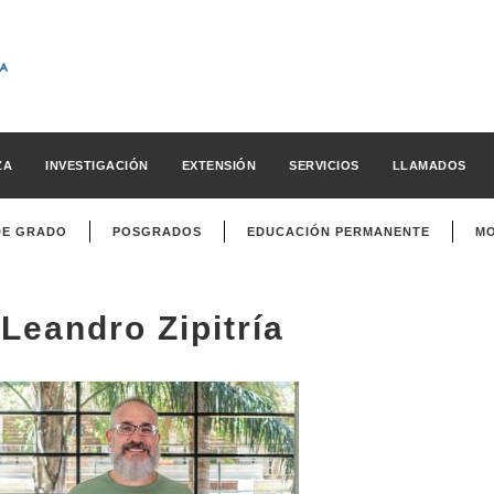
ZA
INVESTIGACIÓN
EXTENSIÓN
SERVICIOS
LLAMADOS
DE GRADO
POSGRADOS
EDUCACIÓN PERMANENTE
MO
Leandro Zipitría