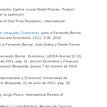
andro Zipitría «Local Retail Prioces, Product
l (a aparecer).
w of One Price Deviation», International
r Inequality Constraints
, junto a Fernando Borraz,
ance and Economics, 21(1): 3-35. 2016.
o a Fernando Borraz, Juan Dubra y Daniel Ferres.
 Fernando Borraz. Economía, LACEA Journal 12 (2),
o de 2011, pág. 11, sección Economía y Finanzas;
emanario
Búsqueda
, jueves 7 de octubre de 2010.
Empresariales y Economía
, Universidad de
rio
Búsqueda
, 21 de junio de 2012, pág. 29,
 y Jorge Ponce. International Review of
fera y Lucila Arboleya. Revista de Ciencias