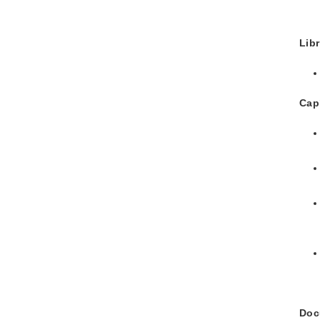
Lib
Capí
Doc