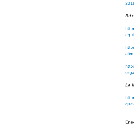
201
Bús
http
equ
http
ali
http
orga
La 
http
que-
Ens