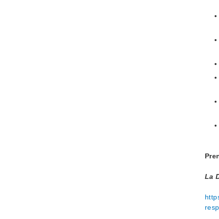
Pre
La D
http
resp