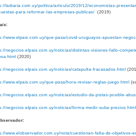
s://ladiaria.com.uy/politica/articulo/2019/12/economistas-presen
uestas-para-reformar-las-empresas-publicas/
(2019)
aís
:
s://www.elpais.com.uy/que-pasa/covid-uruguayos-apuestan-negocio
s://negocios.elpais.com.uy/noticias/distintas-visiones-fallo-compet
esa.html
(2020)
s://negocios.elpais.com.uy/noticias/catapulta-fracasados.html
(201
s://www.elpais.com.uy/que-pasa/hora-revisar-reglas-juego.html
(s
s://negocios.elpais.com.uy/noticias/estudio-da-pistas-posible-abu
s://negocios.elpais.com.uy/noticias/forma-medir-suba-precios.html
Observador:
s://www.elobservador.com.uy/nota/cuestionan-falta-de-objetivos