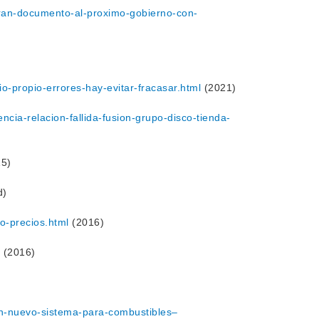
taran-documento-al-proximo-gobierno-con-
-propio-errores-hay-evitar-fracasar.html
(2021)
encia-relacion-fallida-fusion-grupo-disco-tienda-
5)
d)
so-precios.html
(2016)
(2016)
-en-nuevo-sistema-para-combustibles–