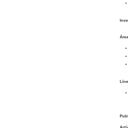
Inve
Área
Líne
Pub
Art