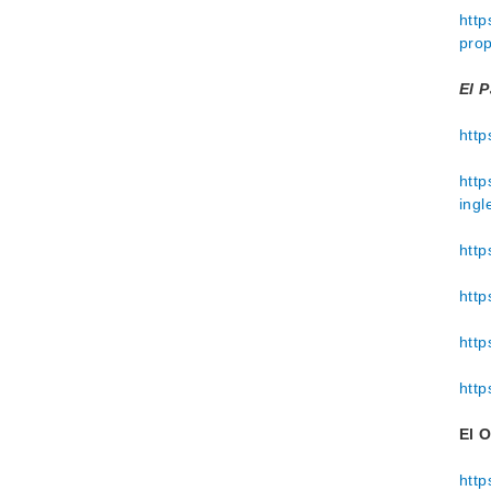
http
prop
El P
http
http
ingl
http
http
http
http
El 
http