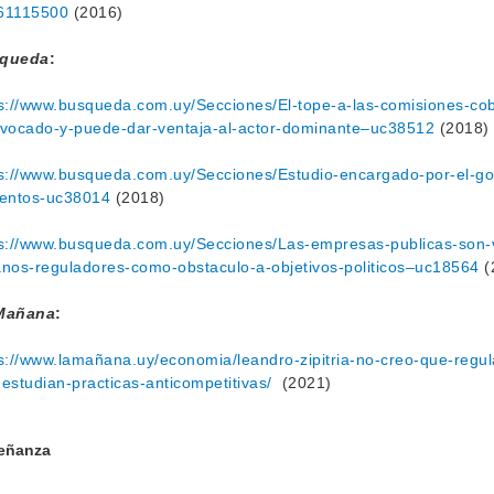
61115500
(2016)
queda
:
s://www.busqueda.com.uy/Secciones/El-tope-a-las-comisiones-co
ivocado-y-puede-dar-ventaja-al-actor-dominante–uc38512
(2018)
s://www.busqueda.com.uy/Secciones/Estudio-encargado-por-el-gob
mentos-uc38014
(2018)
s://www.busqueda.com.uy/Secciones/Las-empresas-publicas-son-v
nos-reguladores-como-obstaculo-a-objetivos-politicos–uc18564
(
Mañana
:
s://www.lamañana.uy/economia/leandro-zipitria-no-creo-que-regul
estudian-practicas-anticompetitivas/
(2021)
eñanza