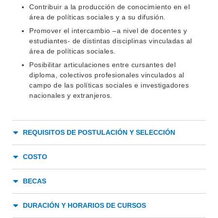
Contribuir a la producción de conocimiento en el
área de políticas sociales y a su difusión.
Promover el intercambio –a nivel de docentes y
estudiantes- de distintas disciplinas vinculadas al
área de políticas sociales.
Posibilitar articulaciones entre cursantes del
diploma, colectivos profesionales vinculados al
INSTITUCIONAL
campo de las políticas sociales e investigadores
BEDELÍA
nacionales y extranjeros.
DEPARTAMENTOS
EVA FCS
ENSEÑANZA
OFERTA DE GRADO
REQUISITOS DE POSTULACIÓN Y SELECCIÓN
INVESTIGACIÓN
POSGRADOS
COSTO
EXTENSIÓN
EDUCACIÓN PERMANENTE
BECAS
MOVILIDAD ACADÉMICA
SERVICIOS
BIBLIOTECA
DURACIÓN Y HORARIOS DE CURSOS
LLAMADOS