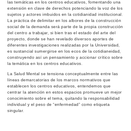
BEDELÍA
las temáticas en los centros educativos, fomentando una
DEPARTAMENTOS
extensión en clave de derechos potenciando la voz de los
EVA FCS
sujetos y actores imbuidos en la cotidianidad institucional.
ENSEÑANZA
La práctica de delimitar en los albores de la construcción
OFERTA DE GRADO
social de la demanda será parte de la propia construcción
INVESTIGACIÓN
del centro a trabajar, si bien tras el estado del arte del
POSGRADOS
proyecto, donde se han revelado diversos aportes de
EXTENSIÓN
diferentes investigaciones realizadas por la Universidad,
EDUCACIÓN PERMANENTE
es sustancial sumergirse en los ecos de la cotidianeidad,
MOVILIDAD ACADÉMICA
SERVICIOS
construyendo así un pensamiento y accionar crítico sobre
la temática en los centros educativos.
BIBLIOTECA
LLAMADOS
La Salud Mental se tensiona conceptualmente entre las
líneas demarcatorias de los marcos normativos que
NOTICIAS
establecen los centros educativos, entendemos que
centrar la atención en estos espacios promueve un mejor
CONTACTO
conocimiento sobre el tema, quitando la responsabilidad
individual y el peso de “enfermedad” como etiqueta
singular.