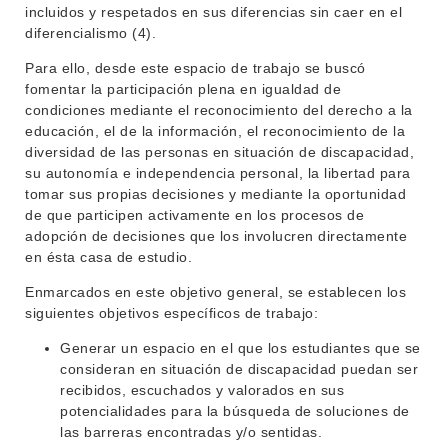
incluidos y respetados en sus diferencias sin caer en el
diferencialismo (4).
Para ello, desde este espacio de trabajo se buscó
fomentar la participación plena en igualdad de
condiciones mediante el reconocimiento del derecho a la
educación, el de la información, el reconocimiento de la
diversidad de las personas en situación de discapacidad,
su autonomía e independencia personal, la libertad para
tomar sus propias decisiones y mediante la oportunidad
INSTITUCIONAL
de que participen activamente en los procesos de
adopción de decisiones que los involucren directamente
BEDELÍA
DEPARTAMENTOS
en ésta casa de estudio.
EVA FCS
Enmarcados en este objetivo general, se establecen los
ENSEÑANZA
siguientes objetivos específicos de trabajo:
OFERTA DE GRADO
INVESTIGACIÓN
Generar un espacio en el que los estudiantes que se
POSGRADOS
consideran en situación de discapacidad puedan ser
EXTENSIÓN
recibidos, escuchados y valorados en sus
EDUCACIÓN PERMANENTE
potencialidades para la búsqueda de soluciones de
MOVILIDAD ACADÉMICA
SERVICIOS
las barreras encontradas y/o sentidas.