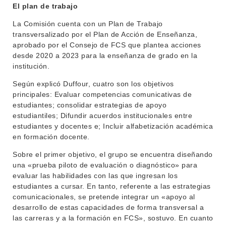
INSTITUCIONAL
El plan de trabajo
BEDELÍA
La Comisión cuenta con un Plan de Trabajo
DEPARTAMENTOS
transversalizado por el Plan de Acción de Enseñanza,
EVA FCS
aprobado por el Consejo de FCS que plantea acciones
ENSEÑANZA
OFERTA DE GRADO
desde 2020 a 2023 para la enseñanza de grado en la
institución.
INVESTIGACIÓN
POSGRADOS
Según explicó Duffour, cuatro son los objetivos
EXTENSIÓN
EDUCACIÓN PERMANENTE
principales: Evaluar competencias comunicativas de
estudiantes; consolidar estrategias de apoyo
MOVILIDAD ACADÉMICA
SERVICIOS
estudiantiles; Difundir acuerdos institucionales entre
estudiantes y docentes e; Incluir alfabetización académica
BIBLIOTECA
LLAMADOS
en formación docente.
Sobre el primer objetivo, el grupo se encuentra diseñando
NOTICIAS
una «prueba piloto de evaluación o diagnóstico» para
evaluar las habilidades con las que ingresan los
CONTACTO
estudiantes a cursar. En tanto, referente a las estrategias
comunicacionales, se pretende integrar un «apoyo al
desarrollo de estas capacidades de forma transversal a
las carreras y a la formación en FCS», sostuvo. En cuanto