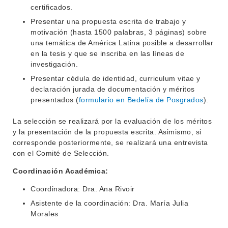
DEPARTAMENTOS
certificados.
EVA FCS
Presentar una propuesta escrita de trabajo y
ENSEÑANZA
motivación (hasta 1500 palabras, 3 páginas) sobre
OFERTA DE GRADO
una temática de América Latina posible a desarrollar
INVESTIGACIÓN
en la tesis y que se inscriba en las líneas de
POSGRADOS
investigación.
EXTENSIÓN
EDUCACIÓN PERMANENTE
Presentar cédula de identidad, curriculum vitae y
declaración jurada de documentación y méritos
MOVILIDAD ACADÉMICA
SERVICIOS
presentados (
formulario en Bedelía de Posgrados
).
BIBLIOTECA
LLAMADOS
La selección se realizará por la evaluación de los méritos
y la presentación de la propuesta escrita. Asimismo, si
NOTICIAS
corresponde posteriormente, se realizará una entrevista
con el Comité de Selección.
CONTACTO
Coordinación Académica:
Coordinadora: Dra. Ana Rivoir
Asistente de la coordinación: Dra. María Julia
Morales