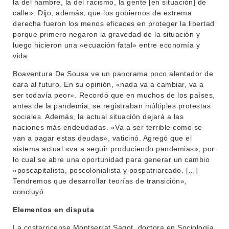
la del hambre, la del racismo, la gente [en situación] de
calle». Dijo, además, que los gobiernos de extrema
derecha fueron los menos eficaces en proteger la libertad
porque primero negaron la gravedad de la situación y
luego hicieron una «ecuación fatal» entre economía y
vida.
Boaventura De Sousa ve un panorama poco alentador de
cara al futuro. En su opinión, «nada va a cambiar, va a
INSTITUCIONAL
ser todavía peor». Recordó que en muchos de los países,
antes de la pandemia, se registraban múltiples protestas
BEDELÍA
DEPARTAMENTOS
sociales. Además, la actual situación dejará a las
EVA FCS
naciones más endeudadas. «Va a ser terrible como se
ENSEÑANZA
van a pagar estas deudas», vaticinó. Agregó que el
OFERTA DE GRADO
sistema actual «va a seguir produciendo pandemias», por
INVESTIGACIÓN
lo cual se abre una oportunidad para generar un cambio
POSGRADOS
«poscapitalista, poscolonialista y pospatriarcado. […]
Tendremos que desarrollar teorías de transición»,
EXTENSIÓN
EDUCACIÓN PERMANENTE
concluyó.
MOVILIDAD ACADÉMICA
SERVICIOS
Elementos en disputa
BIBLIOTECA
LLAMADOS
La costarricense Montserrat Sagot, doctora en Sociología