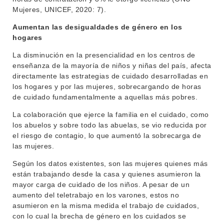
INSTITUCIONAL
Mujeres, UNICEF, 2020: 7).
BEDELÍA
Aumentan las desigualdades de género en los
DEPARTAMENTOS
hogares
EVA FCS
ENSEÑANZA
La disminución en la presencialidad en los centros de
OFERTA DE GRADO
enseñanza de la mayoría de niños y niñas del país, afecta
INVESTIGACIÓN
directamente las estrategias de cuidado desarrolladas en
POSGRADOS
los hogares y por las mujeres, sobrecargando de horas
EXTENSIÓN
de cuidado fundamentalmente a aquellas más pobres.
EDUCACIÓN PERMANENTE
La colaboración que ejerce la familia en el cuidado, como
MOVILIDAD ACADÉMICA
SERVICIOS
los abuelos y sobre todo las abuelas, se vio reducida por
BIBLIOTECA
el riesgo de contagio, lo que aumentó la sobrecarga de
LLAMADOS
las mujeres.
NOTICIAS
Según los datos existentes, son las mujeres quienes más
están trabajando desde la casa y quienes asumieron la
CONTACTO
mayor carga de cuidado de los niños. A pesar de un
aumento del teletrabajo en los varones, estos no
asumieron en la misma medida el trabajo de cuidados,
con lo cual la brecha de género en los cuidados se