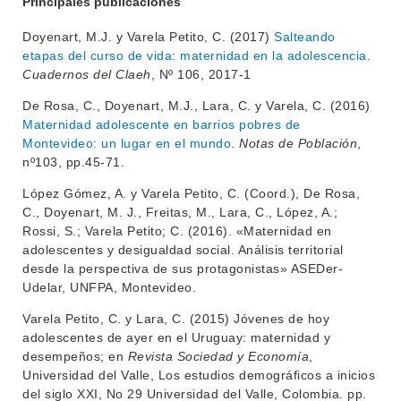
Principales publicaciones
Doyenart, M.J. y Varela Petito, C. (2017)
Salteando
etapas del curso de vida: maternidad en la adolescencia
.
Cuadernos del Claeh
, Nº 106, 2017-1
De Rosa, C., Doyenart, M.J., Lara, C. y Varela, C. (2016)
Maternidad adolescente en barrios pobres de
Montevideo: un lugar en el mundo
.
Notas de Población
,
INSTITUCIONAL
nº103, pp.45-71.
BEDELÍA
López Gómez, A. y Varela Petito, C. (Coord.), De Rosa,
DEPARTAMENTOS
C., Doyenart, M. J., Freitas, M., Lara, C., López, A.;
EVA FCS
Rossi, S.; Varela Petito; C. (2016). «Maternidad en
ENSEÑANZA
OFERTA DE GRADO
adolescentes y desigualdad social. Análisis territorial
desde la perspectiva de sus protagonistas» ASEDer-
INVESTIGACIÓN
POSGRADOS
Udelar, UNFPA, Montevideo.
EXTENSIÓN
EDUCACIÓN PERMANENTE
Varela Petito, C. y Lara, C. (2015) Jóvenes de hoy
adolescentes de ayer en el Uruguay: maternidad y
MOVILIDAD ACADÉMICA
SERVICIOS
desempeños; en
Revista Sociedad y Economía
,
Universidad del Valle, Los estudios demográficos a inicios
BIBLIOTECA
LLAMADOS
del siglo XXI, No 29 Universidad del Valle, Colombia. pp.