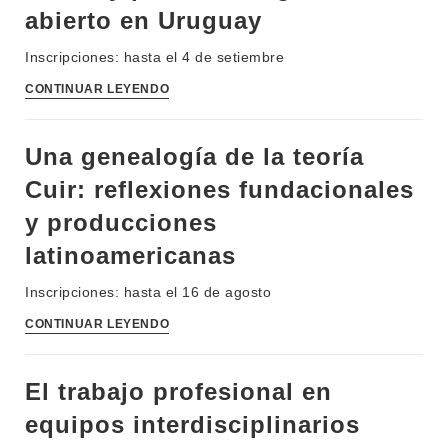
abierto en Uruguay
Inscripciones: hasta el 4 de setiembre
CONTINUAR LEYENDO
INSTITUCIONAL
BEDELÍA
DEPARTAMENTOS
Una genealogía de la teoría
EVA FCS
Cuir: reflexiones fundacionales
ENSEÑANZA
OFERTA DE GRADO
y producciones
INVESTIGACIÓN
POSGRADOS
latinoamericanas
EXTENSIÓN
EDUCACIÓN PERMANENTE
Inscripciones: hasta el 16 de agosto
MOVILIDAD ACADÉMICA
SERVICIOS
CONTINUAR LEYENDO
BIBLIOTECA
LLAMADOS
El trabajo profesional en
NOTICIAS
equipos interdisciplinarios
CONTACTO