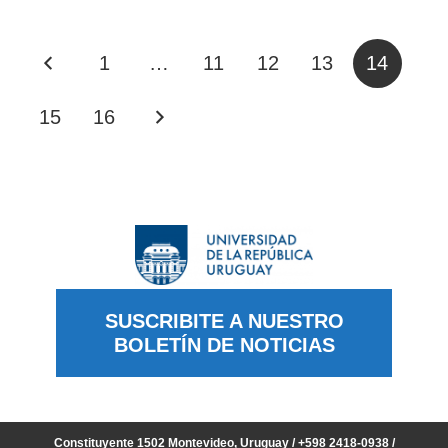
1
…
11
12
13
14
15
16
SUSCRIBITE A NUESTRO
BOLETÍN DE NOTICIAS
Constituyente 1502 Montevideo, Uruguay / +598 2418-0938 /