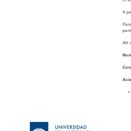
A pa
Para
pant
Allí
Nom
Con
Asi