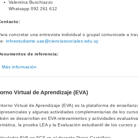
Valentina Buschiazzo
Whatsapp 092 261 612
Contacto:
ara concretar una entrevista individual o grupal comunicate a tra
e:
infoestudiante.uae@cienciassociales.edu.uy
Documentos de referencia:
»
Más información
orno Virtual de Aprendizaje (EVA)
ntorno Virtual de Aprendizaje (EVA) es la plataforma de enseñanza 
presenciales y algunas actividades complementarias de los curs
ién se desarrollan en EVA relevamientos y actividades evaluativa
mática, la prueba LEA y la Evaluación estudiantil de los cursos y 
rticulador EVA en FCS es el docente Diego Castrillejo.