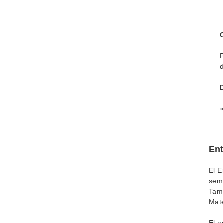
P
d
Ent
El E
semi
Tamb
Mate
El a