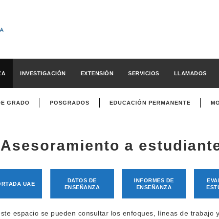
ZA
INVESTIGACIÓN
EXTENSIÓN
SERVICIOS
LLAMADOS
DE GRADO
POSGRADOS
EDUCACIÓN PERMANENTE
MO
Asesoramiento a estudiant
DATOS DE
INFORMES DE
EVA
ORTADA UAE
ENSEÑANZA
ENSEÑANZA
EST
ste espacio se pueden consultar los enfoques, líneas de trabajo 