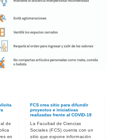
licita
FCS crea sitio para difundir
Creación d
ra
proyectos e iniciativas
investigac
realizadas frente al COVID-19
sociales pa
secuelas d
ral de
La Facultad de Ciencias
El Consejo
blica
Sociales (FCS) cuenta con un
Ciencias So
ves en
sitio que expone información