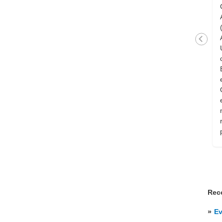
la vigencia de la resolución n.°1
del Consejo Directivo Central del
26 de octubre de 2021 y
resuelve que se profundice el
funcionamiento presencial a
partir del inicio de los cursos
2022, tanto en el plano
institucional como en la función
de la enseñanza.
Rec
»
Ev