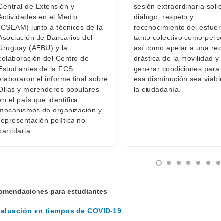
Central de Extensión y
sesión extraordinaria solic
Actividades en el Medio
diálogo, respeto y
(CSEAM) junto a técnicos de la
reconocimiento del esfue
Asociación de Bancarios del
tanto colectivo como pers
Uruguay (AEBU) y la
así como apelar a una re
colaboración del Centro de
drástica de la movilidad y
Estudiantes de la FCS,
generar condiciones para
elaboraron el informe final sobre
esa disminución sea viabl
Ollas y merenderos populares
la ciudadanía.
en el país que identifica
mecanismos de organización y
representación política no
partidaria.
omendaciones para estudiantes
aluación en tiempos de COVID-19