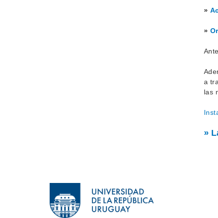
»
Ac
»
Or
Ante
Ade
a tr
las 
Ins
» L