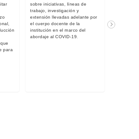
del 4 de m
itar
sobre iniciativas, líneas de
conociment
trabajo, investigación y
la Red inve
rzo
extensión llevadas adelante por
sociales pa
onal,
el cuerpo docente de la
secuelas d
ducción
institución en el marco del
(Risep).
abordaje al COVID-19.
 que
e para